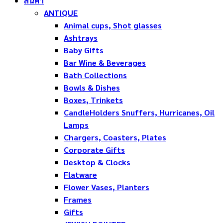
สินค้า
ANTIQUE
Animal cups, Shot glasses
Ashtrays
Baby Gifts
Bar Wine & Beverages
Bath Collections
Bowls & Dishes
Boxes, Trinkets
CandleHolders Snuffers, Hurricanes, Oil
Lamps
Chargers, Coasters, Plates
Corporate Gifts
Desktop & Clocks
Flatware
Flower Vases, Planters
Frames
Gifts