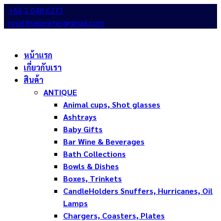
+66 2 048 6271
royalthaipewter@gmail.com
หน้าแรก
เกี่ยวกับเรา
สินค้า
ANTIQUE
Animal cups, Shot glasses
Ashtrays
Baby Gifts
Bar Wine & Beverages
Bath Collections
Bowls & Dishes
Boxes, Trinkets
CandleHolders Snuffers, Hurricanes, Oil
Lamps
Chargers, Coasters, Plates