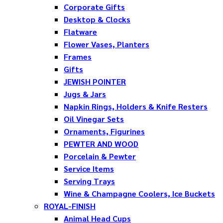
Corporate Gifts
Desktop & Clocks
Flatware
Flower Vases, Planters
Frames
Gifts
JEWISH POINTER
Jugs & Jars
Napkin Rings, Holders & Knife Resters
Oil Vinegar Sets
Ornaments, Figurines
PEWTER AND WOOD
Porcelain & Pewter
Service Items
Serving Trays
Wine & Champagne Coolers, Ice Buckets
ROYAL-FINISH
Animal Head Cups