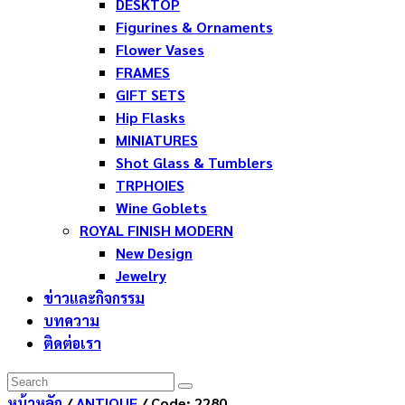
DESKTOP
Figurines & Ornaments
Flower Vases
FRAMES
GIFT SETS
Hip Flasks
MINIATURES
Shot Glass & Tumblers
TRPHOIES
Wine Goblets
ROYAL FINISH MODERN
New Design
Jewelry
ข่าวและกิจกรรม
บทความ
ติดต่อเรา
หน้าหลัก
/
ANTIQUE
/ Code: 2280