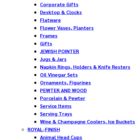
Corporate Gifts
Desktop & Clocks
Flatware
Flower Vases, Planters
Frames
Gifts
JEWISH POINTER
Jugs & Jars
Napkin Rings, Holders & Knife Resters
Oil Vinegar Sets
Ornaments, Figurines
PEWTER AND WOOD
Porcelain & Pewter
Service Items
Serving Trays
Wine & Champagne Coolers, Ice Buckets
ROYAL-FINISH
Animal Head Cups