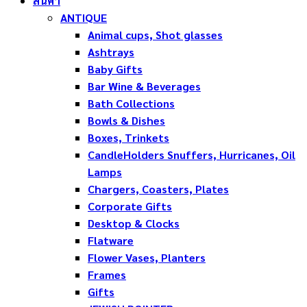
สินค้า
ANTIQUE
Animal cups, Shot glasses
Ashtrays
Baby Gifts
Bar Wine & Beverages
Bath Collections
Bowls & Dishes
Boxes, Trinkets
CandleHolders Snuffers, Hurricanes, Oil
Lamps
Chargers, Coasters, Plates
Corporate Gifts
Desktop & Clocks
Flatware
Flower Vases, Planters
Frames
Gifts