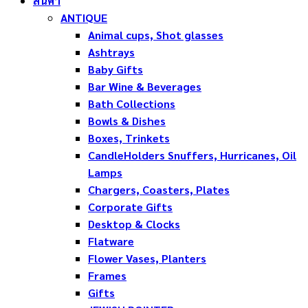
สินค้า
ANTIQUE
Animal cups, Shot glasses
Ashtrays
Baby Gifts
Bar Wine & Beverages
Bath Collections
Bowls & Dishes
Boxes, Trinkets
CandleHolders Snuffers, Hurricanes, Oil
Lamps
Chargers, Coasters, Plates
Corporate Gifts
Desktop & Clocks
Flatware
Flower Vases, Planters
Frames
Gifts