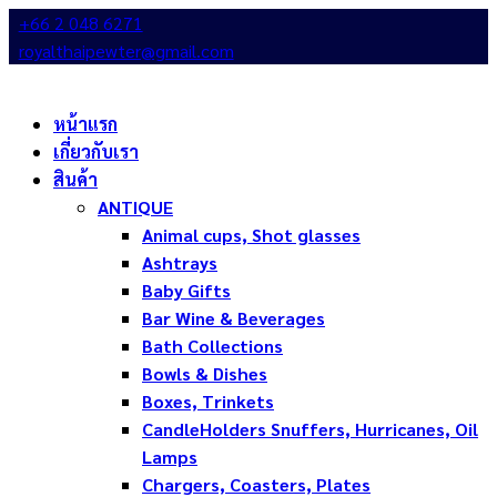
+66 2 048 6271
royalthaipewter@gmail.com
หน้าแรก
เกี่ยวกับเรา
สินค้า
ANTIQUE
Animal cups, Shot glasses
Ashtrays
Baby Gifts
Bar Wine & Beverages
Bath Collections
Bowls & Dishes
Boxes, Trinkets
CandleHolders Snuffers, Hurricanes, Oil
Lamps
Chargers, Coasters, Plates