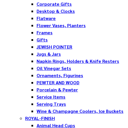
Corporate Gifts
Desktop & Clocks
Flatware
Flower Vases, Planters
Frames
Gifts
JEWISH POINTER
Jugs & Jars
Napkin Rings, Holders & Knife Resters
Oil Vinegar Sets
Ornaments, Figurines
PEWTER AND WOOD
Porcelain & Pewter
Service Items
Serving Trays
Wine & Champagne Coolers, Ice Buckets
ROYAL-FINISH
Animal Head Cups