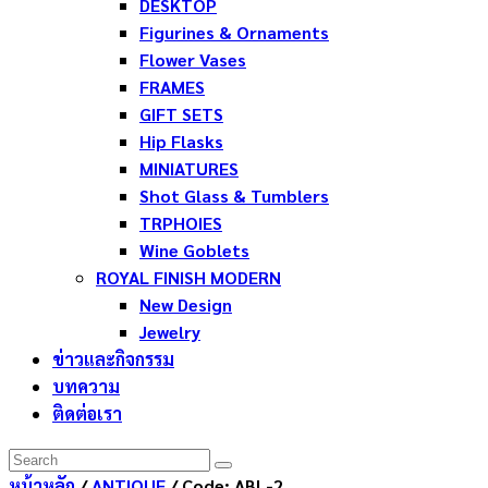
DESKTOP
Figurines & Ornaments
Flower Vases
FRAMES
GIFT SETS
Hip Flasks
MINIATURES
Shot Glass & Tumblers
TRPHOIES
Wine Goblets
ROYAL FINISH MODERN
New Design
Jewelry
ข่าวและกิจกรรม
บทความ
ติดต่อเรา
หน้าหลัก
/
ANTIQUE
/ Code: ABL-2