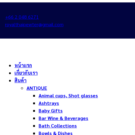
+66 2 048 6271
royalthaipewter@gmail.com
หน้าแรก
เกี่ยวกับเรา
สินค้า
ANTIQUE
Animal cups, Shot glasses
Ashtrays
Baby Gifts
Bar Wine & Beverages
Bath Collections
Bowls & Dishes