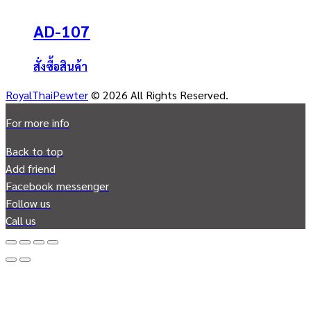
AD-107
สั่งซื้อสินค้า
RoyalThaiPewter
© 2026 All Rights Reserved.
For more info
Back to top
Add friend
Facebook messenger
Follow us
Call us