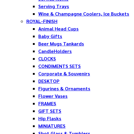
Serving Trays
Wine & Champagne Coolers, Ice Buckets
ROYAL-FINISH
Animal Head Cups
Baby Gifts
Beer Mugs Tankards
CandleHolders
CLOCKS
CONDIMENTS SETS
Corporate & Souvenirs
DESKTOP
Figurines & Ornaments
Flower Vases
FRAMES
GIFT SETS
Hip Flasks
MINIATURES
Shot Glass & Tumblers