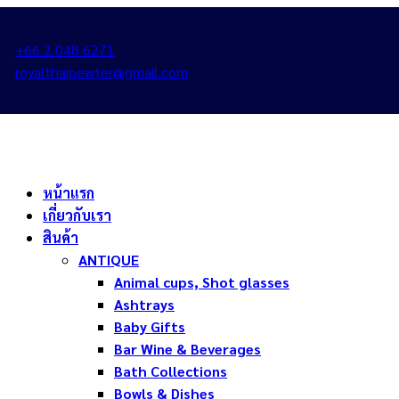
+66 2 048 6271
royalthaipewter@gmail.com
หน้าแรก
เกี่ยวกับเรา
สินค้า
ANTIQUE
Animal cups, Shot glasses
Ashtrays
Baby Gifts
Bar Wine & Beverages
Bath Collections
Bowls & Dishes