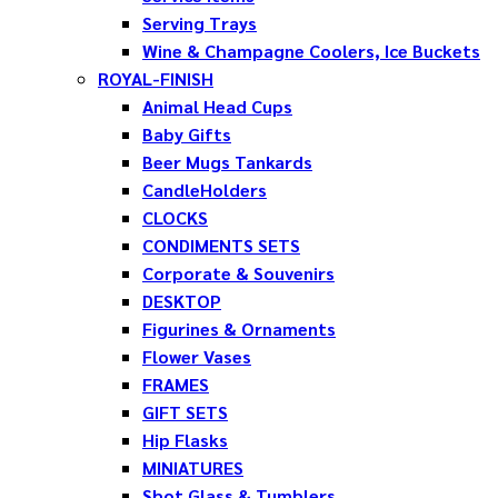
Serving Trays
Wine & Champagne Coolers, Ice Buckets
ROYAL-FINISH
Animal Head Cups
Baby Gifts
Beer Mugs Tankards
CandleHolders
CLOCKS
CONDIMENTS SETS
Corporate & Souvenirs
DESKTOP
Figurines & Ornaments
Flower Vases
FRAMES
GIFT SETS
Hip Flasks
MINIATURES
Shot Glass & Tumblers