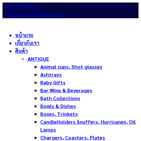
+66 2 048 6271
royalthaipewter@gmail.com
หน้าแรก
เกี่ยวกับเรา
สินค้า
ANTIQUE
Animal cups, Shot glasses
Ashtrays
Baby Gifts
Bar Wine & Beverages
Bath Collections
Bowls & Dishes
Boxes, Trinkets
CandleHolders Snuffers, Hurricanes, Oil
Lamps
Chargers, Coasters, Plates