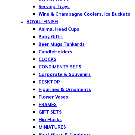
Serving Trays
Wine & Champagne Coolers, Ice Buckets
ROYAL-FINISH
Animal Head Cups
Baby Gifts
Beer Mugs Tankards
CandleHolders
CLOCKS
CONDIMENTS SETS
Corporate & Souvenirs
DESKTOP
Figurines & Ornaments
Flower Vases
FRAMES
GIFT SETS
Hip Flasks
MINIATURES
Shot Glass & Tumblers