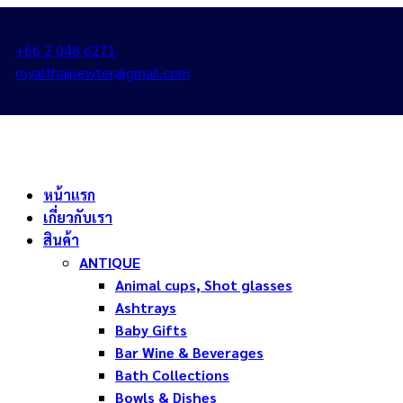
+66 2 048 6271
royalthaipewter@gmail.com
หน้าแรก
เกี่ยวกับเรา
สินค้า
ANTIQUE
Animal cups, Shot glasses
Ashtrays
Baby Gifts
Bar Wine & Beverages
Bath Collections
Bowls & Dishes