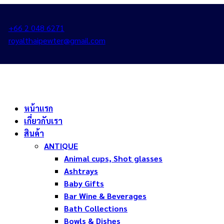
+66 2 048 6271
royalthaipewter@gmail.com
หน้าแรก
เกี่ยวกับเรา
สินค้า
ANTIQUE
Animal cups, Shot glasses
Ashtrays
Baby Gifts
Bar Wine & Beverages
Bath Collections
Bowls & Dishes