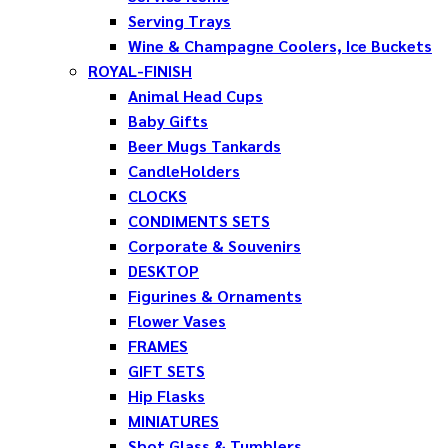
Serving Trays
Wine & Champagne Coolers, Ice Buckets
ROYAL-FINISH
Animal Head Cups
Baby Gifts
Beer Mugs Tankards
CandleHolders
CLOCKS
CONDIMENTS SETS
Corporate & Souvenirs
DESKTOP
Figurines & Ornaments
Flower Vases
FRAMES
GIFT SETS
Hip Flasks
MINIATURES
Shot Glass & Tumblers