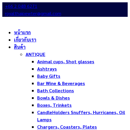
+66 2 048 6271
royalthaipewter@gmail.com
หน้าแรก
เกี่ยวกับเรา
สินค้า
ANTIQUE
Animal cups, Shot glasses
Ashtrays
Baby Gifts
Bar Wine & Beverages
Bath Collections
Bowls & Dishes
Boxes, Trinkets
CandleHolders Snuffers, Hurricanes, Oil
Lamps
Chargers, Coasters, Plates