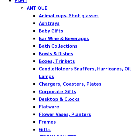
สินค้า
ANTIQUE
Animal cups, Shot glasses
Ashtrays
Baby Gifts
Bar Wine & Beverages
Bath Collections
Bowls & Dishes
Boxes, Trinkets
CandleHolders Snuffers, Hurricanes, Oil
Lamps
Chargers, Coasters, Plates
Corporate Gifts
Desktop & Clocks
Flatware
Flower Vases, Planters
Frames
Gifts