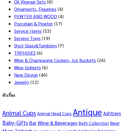
Oil Vinegar Sets
(6)
Ornaments, Figurines
(4)
PEWTER AND WOOD
(4)
Porcelain & Pewter
(17)
Service Items
(53)
Serving Trays
(19)
Shot Glass&Tumblers
(7)
TRPHOIES
(6)
Wine & Champagne Coolers, Ice Buckets
(26)
Wine Goblets
(6)
New Design
(46)
Jewelry
(12)
หัวเรื่อง
Antique
Animal Cups
Ashtrays
Animal Head Cups
Baby-Gifts
Bar Wine & Beverages
Beer
Bath Collection
Mugs Tankards
candle holder
CandleHolders
Bowl & Dishes