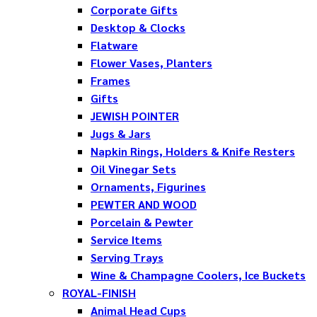
Corporate Gifts
Desktop & Clocks
Flatware
Flower Vases, Planters
Frames
Gifts
JEWISH POINTER
Jugs & Jars
Napkin Rings, Holders & Knife Resters
Oil Vinegar Sets
Ornaments, Figurines
PEWTER AND WOOD
Porcelain & Pewter
Service Items
Serving Trays
Wine & Champagne Coolers, Ice Buckets
ROYAL-FINISH
Animal Head Cups