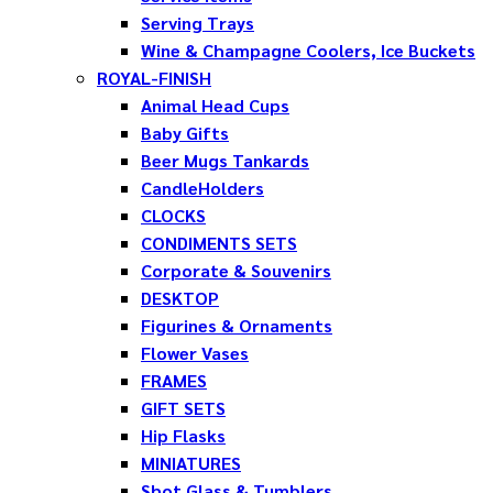
Serving Trays
Wine & Champagne Coolers, Ice Buckets
ROYAL-FINISH
Animal Head Cups
Baby Gifts
Beer Mugs Tankards
CandleHolders
CLOCKS
CONDIMENTS SETS
Corporate & Souvenirs
DESKTOP
Figurines & Ornaments
Flower Vases
FRAMES
GIFT SETS
Hip Flasks
MINIATURES
Shot Glass & Tumblers