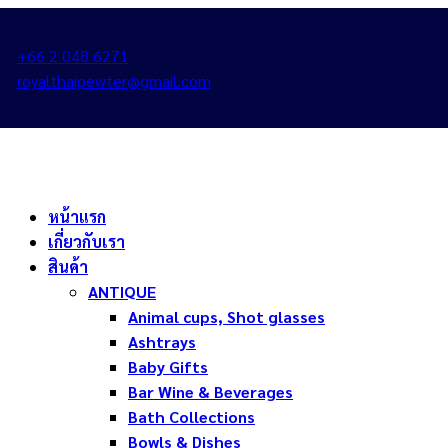
+66 2 048 6271
royalthaipewter@gmail.com
หน้าแรก
เกี่ยวกับเรา
สินค้า
ANTIQUE
Animal cups, Shot glasses
Ashtrays
Baby Gifts
Bar Wine & Beverages
Bath Collections
Bowls & Dishes