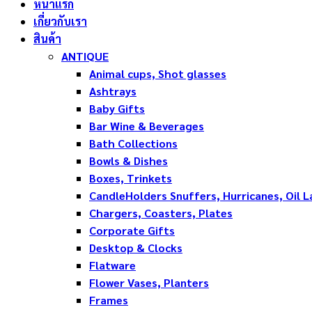
หน้าแรก
เกี่ยวกับเรา
สินค้า
ANTIQUE
Animal cups, Shot glasses
Ashtrays
Baby Gifts
Bar Wine & Beverages
Bath Collections
Bowls & Dishes
Boxes, Trinkets
CandleHolders Snuffers, Hurricanes, Oil 
Chargers, Coasters, Plates
Corporate Gifts
Desktop & Clocks
Flatware
Flower Vases, Planters
Frames