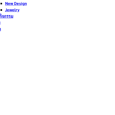
New Design
Jewelry
กิจกรรม
ม
า