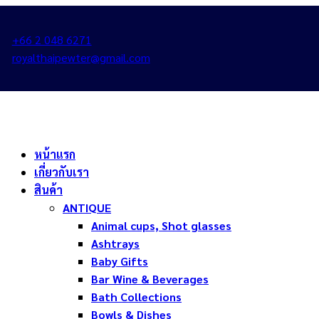
+66 2 048 6271
royalthaipewter@gmail.com
หน้าแรก
เกี่ยวกับเรา
สินค้า
ANTIQUE
Animal cups, Shot glasses
Ashtrays
Baby Gifts
Bar Wine & Beverages
Bath Collections
Bowls & Dishes