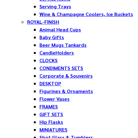
Serving Trays
Wine & Champagne Coolers, Ice Buckets
ROYAL-FINISH
Animal Head Cups
Baby Gifts
Beer Mugs Tankards
CandleHolders
CLOCKS
CONDIMENTS SETS
Corporate & Souvenirs
DESKTOP
Figurines & Ornaments
Flower Vases
FRAMES
GIFT SETS
Hip Flasks
MINIATURES
Shot Glass & Tumblers